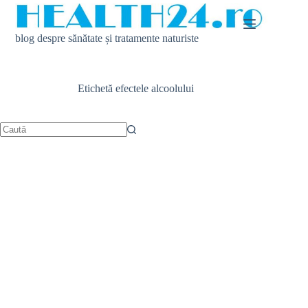
Sari
la
conținut
blog despre sănătate și tratamente naturiste
Etichetă
efectele alcoolului
Niciun
rezultat