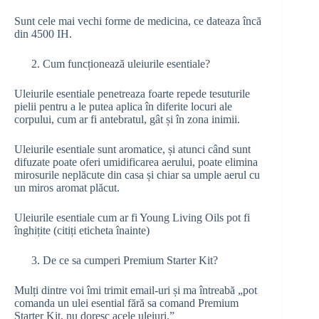
Sunt cele mai vechi forme de medicina, ce dateaza încă
din 4500 IH.
Cum funcționează uleiurile esentiale?
Uleiurile esentiale penetreaza foarte repede tesuturile
pielii pentru a le putea aplica în diferite locuri ale
corpului, cum ar fi antebratul, gât și în zona inimii.
Uleiurile esentiale sunt aromatice, și atunci când sunt
difuzate poate oferi umidificarea aerului, poate elimina
mirosurile neplăcute din casa și chiar sa umple aerul cu
un miros aromat plăcut.
Uleiurile esentiale cum ar fi Young Living Oils pot fi
înghițite (citiți eticheta înainte)
De ce sa cumperi Premium Starter Kit?
Mulți dintre voi îmi trimit email-uri și ma întreabă „pot
comanda un ulei esential fără sa comand Premium
Starter Kit, nu doresc acele uleiuri.”