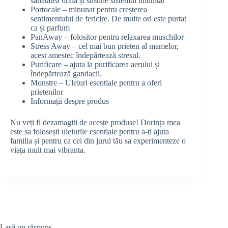
sanatatea orala și sustine sistemul imunitar
Portocale – minunat pentru creșterea
sentimentului de fericire. De multe ori este purtat
ca și parfum
PanAway – folositor pentru relaxarea muschilor
Stress Away – cel mai bun prieten al mamelor,
acest amestec îndepărtează stresul.
Purificare – ajuta la purificarea aerului și
îndepărtează gandacii.
Monstre – Uleiuri esentiale pentru a oferi
prietenilor
Informații despre produs
Nu veți fi dezamagiti de aceste produse! Dorința mea
este sa folosești uleiurile esentiale pentru a-ți ajuta
familia și pentru ca cei din jurul tău sa experimenteze o
viața mult mai vibranta.
Lasă un răspuns