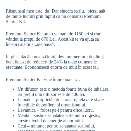
Răspunsul meu este, da! Dar sincera sa fiu, pierzi atât
de multe lucruri prin faptul ca nu comanzi Premium
Starter Kit.
Premium Starter Kit are o valoare de 1150 lei și este
vândut la prețul de 670 Lei. Acest kit te va ajuta sa
începi călătoria „uleioasa”.
În plus, dacă comanzi kitul, devi un membru deplin și
beneficiezi de reduceri de 24% la toate comenzile
efectuate. Economisesti enorm de mult în acest fel.
Premium Starter Kit vine împreuna cu…
Un difuzor, este o metoda foarte buna de inhalare,
iar prețul unu difuzor este de 400 lei.
Lamaie – proprietăți de curatare, relaxare și are
funcții de detoxifiere al organismului.
Levantica – folosește-l pentru orice lucru.
Menta – sustine sanatatea sistemului digestiv,
crește nivelul de energie al corpului.
Ceai – minunat pentru sanatatea scalpului,