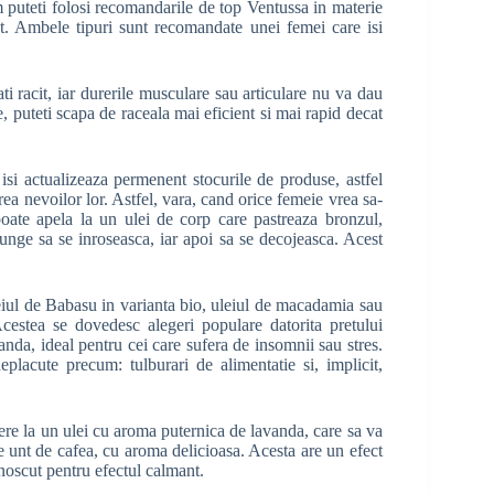
m puteti folosi recomandarile de top Ventussa in materie
nt. Ambele tipuri sunt recomandate unei femei care isi
ati racit, iar durerile musculare sau articulare nu va dau
, puteti scapa de raceala mai eficient si mai rapid decat
isi actualizeaza permenent stocurile de produse, astfel
rea nevoilor lor. Astfel, vara, cand orice femeie vrea sa-
 poate apela la un ulei de corp care pastreaza bronzul,
junge sa se inroseasca, iar apoi sa se decojeasca. Acest
iul de Babasu in varianta bio, uleiul de macadamia sau
Acestea se dovedesc alegeri populare datorita pretului
avanda, ideal pentru cei care sufera de insomnii sau stres.
placute precum: tulburari de alimentatie si, implicit,
dere la un ulei cu aroma puternica de lavanda, care sa va
ge unt de cafea, cu aroma delicioasa. Acesta are un efect
unoscut pentru efectul calmant.