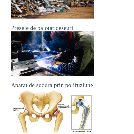
Presele de balotat deseuri
Aparat de sudura prin polifuziune