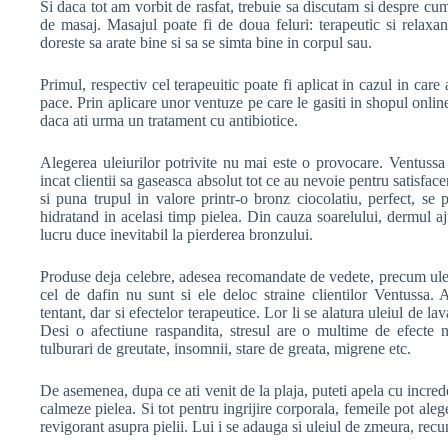
Si daca tot am vorbit de rasfat, trebuie sa discutam si despre cu
de masaj. Masajul poate fi de doua feluri: terapeutic si relaxa
doreste sa arate bine si sa se simta bine in corpul sau.
Primul, respectiv cel terapeuitic poate fi aplicat in cazul in care 
pace. Prin aplicare unor ventuze pe care le gasiti in shopul online
daca ati urma un tratament cu antibiotice.
Alegerea uleiurilor potrivite nu mai este o provocare. Ventussa 
incat clientii sa gaseasca absolut tot ce au nevoie pentru satisface
si puna trupul in valore printr-o bronz ciocolatiu, perfect, se
hidratand in acelasi timp pielea. Din cauza soarelului, dermul a
lucru duce inevitabil la pierderea bronzului.
Produse deja celebre, adesea recomandate de vedete, precum ule
cel de dafin nu sunt si ele deloc straine clientilor Ventussa. 
tentant, dar si efectelor terapeutice. Lor li se alatura uleiul de l
Desi o afectiune raspandita, stresul are o multime de efecte ne
tulburari de greutate, insomnii, stare de greata, migrene etc.
De asemenea, dupa ce ati venit de la plaja, puteti apela cu incre
calmeze pielea. Si tot pentru ingrijire corporala, femeile pot ale
revigorant asupra pielii. Lui i se adauga si uleiul de zmeura, rec