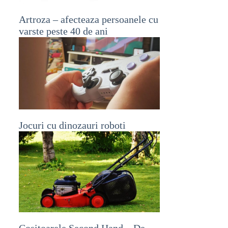
Artroza – afecteaza persoanele cu
varste peste 40 de ani
Jocuri cu dinozauri roboti
Cositoarele Second Hand – De