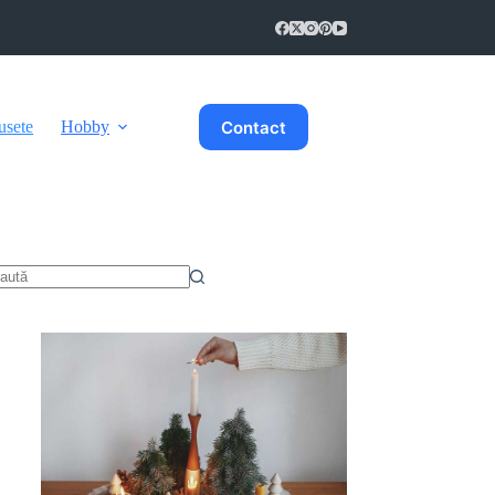
Contact
usete
Hobby
iciun
zultat