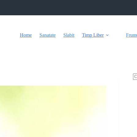
Home
Sanatate
Slabit
Timp Liber
Frum
N
re